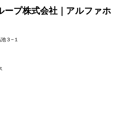
ループ株式会社｜アルファホ
馬池３−１
ス