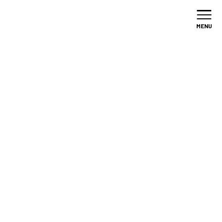
加盟店
募集
MENU
/
全国のPACO
/
北海道
全国のPACO
BUILDERS
北海道の施工店