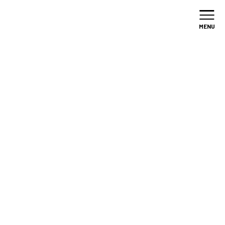
加盟店
募集
MENU
/
コラム
/
家づくり
コラム
COLUMN
家づくり