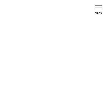
加盟店
募集
MENU
/
イベント
/
関西
イベント
EVENT
関西のイベント
関西
和歌山県