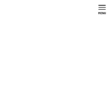
加盟店
募集
MENU
/
全国のPACO
/
株式会社ケンコーホーム
九州
長崎県全域（離島を除く）
株式会社ケンコーホーム