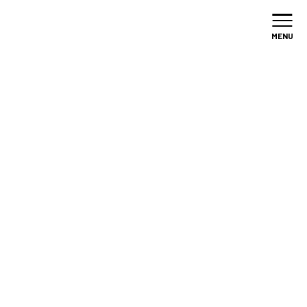
加盟店
募集
MENU
/
施工事例
/
1PACO
施工事例
EXAMPLE