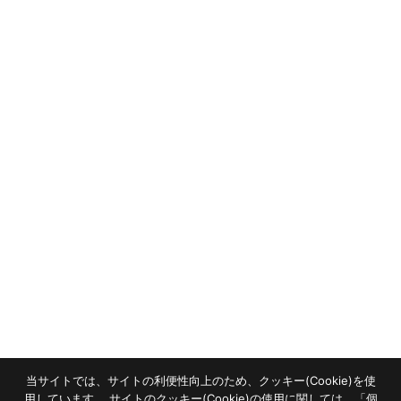
PACOについて
イベント
基本性能
モデルハウス
商品一覧
全国のPACO
ライフスタイル
建売・土地情報
施工事例
資料請求
お客様の声
加盟パートナー募集
会社概要
コラム
ニュース
お問合せ
個人情報保護方針
当サイトでは、サイトの利便性向上のため、クッキー(Cookie)を使
copyright © Space agency
用しています。 サイトのクッキー(Cookie)の使用に関しては、「
個