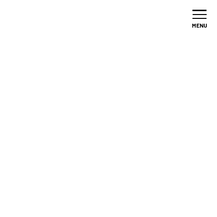
加盟店
募集
MENU
/
ニュース
ニュース
NEWS