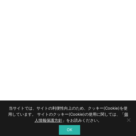
商品一覧
全国のPACO
ライフスタイル
建売・土地情報
施工事例
資料請求
お客様の声
加盟パートナー募集
会社概要
コラム
ニュース
お問合せ
個人情報保護方針
当サイトでは、サイトの利便性向上のため、クッキー(Cookie)を使
copyright © Space agency
用しています。 サイトのクッキー(Cookie)の使用に関しては、「
個
人情報保護方針
」をお読みください。
OK
資料請求
全国のPACO
モデルハウス